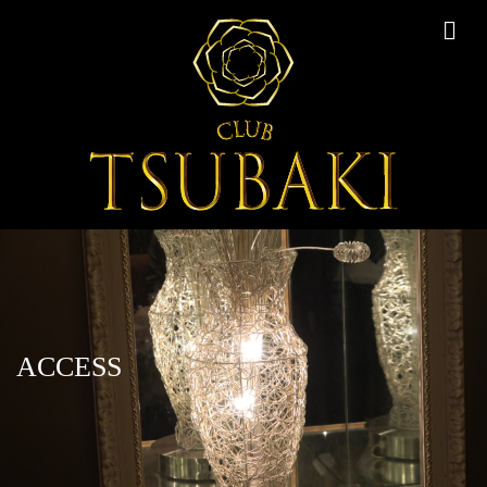
me
ACCESS