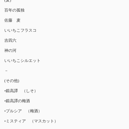
(麦)
百年の孤独
佐藤 麦
いいちこフラスコ
吉四六
神の河
いいちこシルエット
－
(その他)
•鍛高譚 （しそ）
•鍛高譚の梅酒
•プルシア （梅酒）
•ミスティア （マスカット）